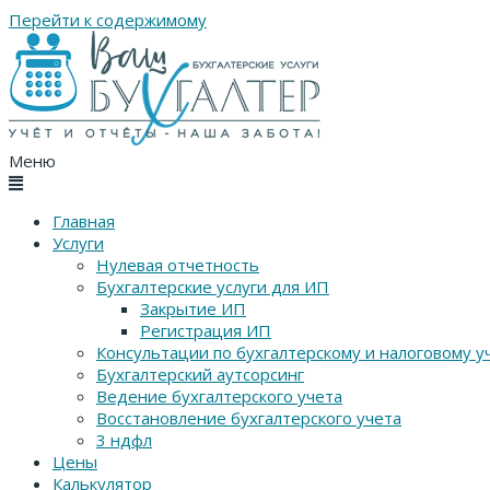
Перейти к содержимому
Меню
Главная
Услуги
Нулевая отчетность
Бухгалтерские услуги для ИП
Закрытие ИП
Регистрация ИП
Консультации по бухгалтерскому и налоговому у
Бухгалтерский аутсорсинг
Ведение бухгалтерского учета
Восстановление бухгалтерского учета
3 ндфл
Цены
Калькулятор