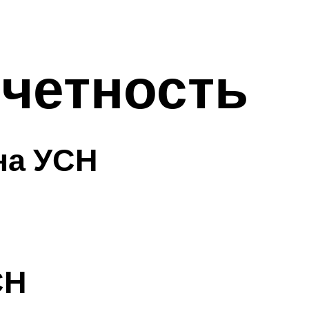
тчетность
на УСН
СН